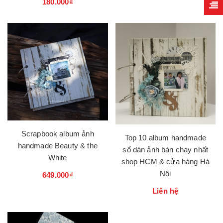
180.000₫
Scrapbook album ảnh
Top 10 album handmade
handmade Beauty & the
sổ dán ảnh bán chạy nhất
White
shop HCM & cửa hàng Hà
Nội
649.000₫
Liên hệ