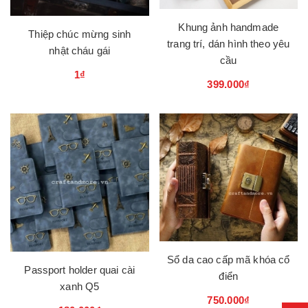
Khung ảnh handmade
Thiệp chúc mừng sinh
trang trí, dán hình theo yêu
nhật cháu gái
cầu
1₫
399.000₫
Sổ da cao cấp mã khóa cổ
Passport holder quai cài
điển
xanh Q5
750.000₫