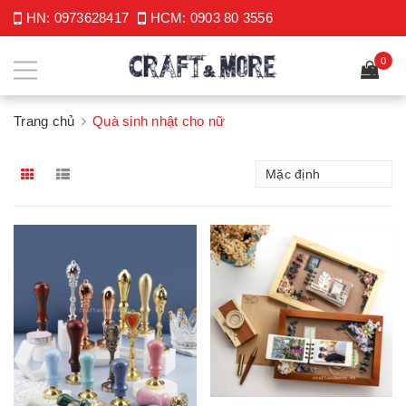
HN:
0973628417
HCM:
0903 80 3556
0
Trang chủ
Quà sinh nhật cho nữ
Mặc định