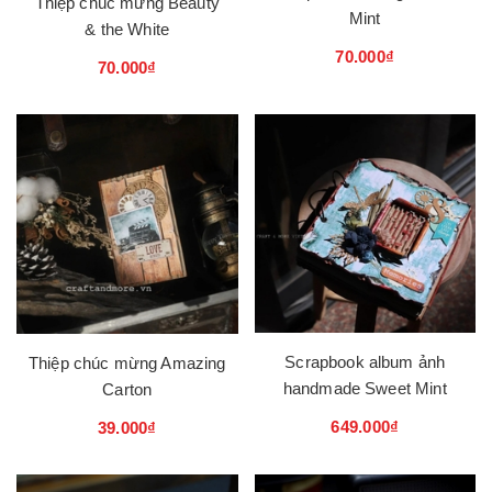
Thiệp chúc mừng Beauty
Mint
& the White
70.000₫
70.000₫
Scrapbook album ảnh
Thiệp chúc mừng Amazing
handmade Sweet Mint
Carton
649.000₫
39.000₫