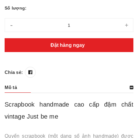
Số lượng:
-
+
Đặt hàng ngay
Chia sẻ:
Mô tả
Scrapbook handmade cao cấp đậm chất
vintage Just be me
Quyển scrapbook (một dạng sổ ảnh handmade) được