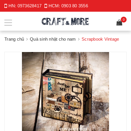
HN:
0973628417
HCM:
0903 80 3556
0
Trang chủ
Quà sinh nhật cho nam
Scrapbook Vintage