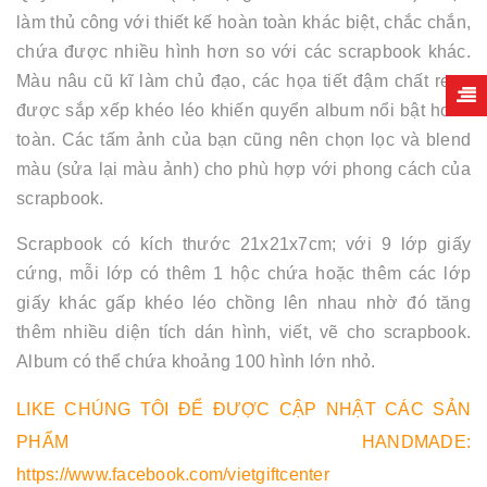
làm thủ công với thiết kế hoàn toàn khác biệt, chắc chắn,
chứa được nhiều hình hơn so với các scrapbook khác.
Màu nâu cũ kĩ làm chủ đạo, các họa tiết đậm chất retro
được sắp xếp khéo léo khiến quyển album nổi bật hoàn
toàn. Các tấm ảnh của bạn cũng nên chọn lọc và blend
màu (sửa lại màu ảnh) cho phù hợp với phong cách của
scrapbook.
Scrapbook có kích thước 21x21x7cm; với 9 lớp giấy
cứng, mỗi lớp có thêm 1 hộc chứa hoặc thêm các lớp
giấy khác gấp khéo léo chồng lên nhau nhờ đó tăng
thêm nhiều diện tích dán hình, viết, vẽ cho scrapbook.
Album có thể chứa khoảng 100 hình lớn nhỏ.
LIKE CHÚNG TÔI ĐỂ ĐƯỢC CẬP NHẬT CÁC SẢN
PHẨM HANDMADE:
https://www.facebook.com/vietgiftcenter