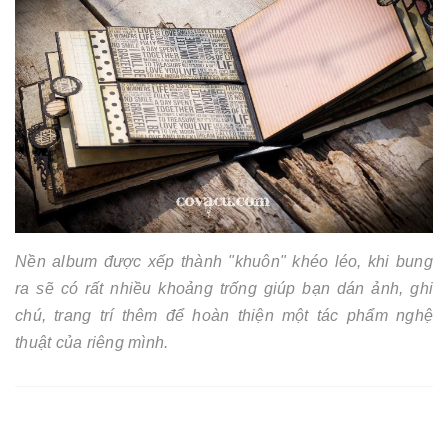
Nền album được xếp thành "khuôn" khéo léo, khi bung
ra sẽ có rất nhiều khoảng trống giúp bạn dán ảnh, ghi
chú, trang trí thêm để hoàn thiện một tác phẩm nghệ
thuật của riêng mình.