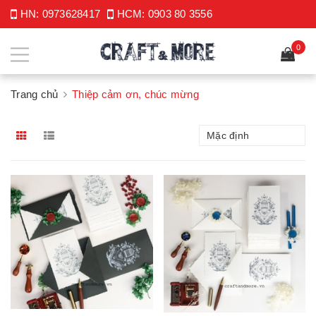
HN:
0973628417
HCM:
0903 80 3556
0
Trang chủ
Thiệp cảm ơn, chúc mừng
Mặc định