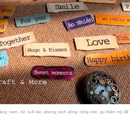
ặng: nam, nữ, tuổi tác, phong cách sống, công việc, gu thẩm mỹ để 