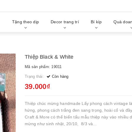
g
Tặng theo dịp
Decor trang trí
Bí kíp
Quà doan
Thiệp Black & White
Mã sản phẩm: 19011
Trạng thái:
Còn hàng
39.000₫
Thiệp chúc mừng handmade Lấy phong cách vintage 
hứng, phong cách trắng đen sang trọng, hoài cổ và đầy
Craft & More có thể biến tấu mẫu thiệp này vào nhiều 
mừng như sinh nhật, 20/10, 8/3 và...