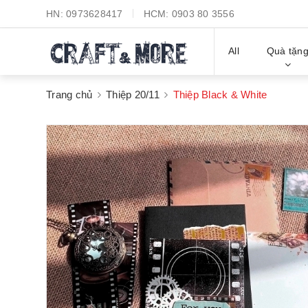
HN:
0973628417
HCM:
0903 80 3556
All
Quà tặn
Trang chủ
Thiệp 20/11
Thiệp Black & White