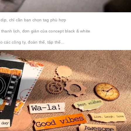
 dịp, chỉ cần bạn chọn tag phù hợp
 thanh lịch, đơn giản của concept black & white
o các công ty, đoàn thể, tập thể...