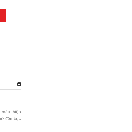
u mẫu thiệp
nhớ đến bục