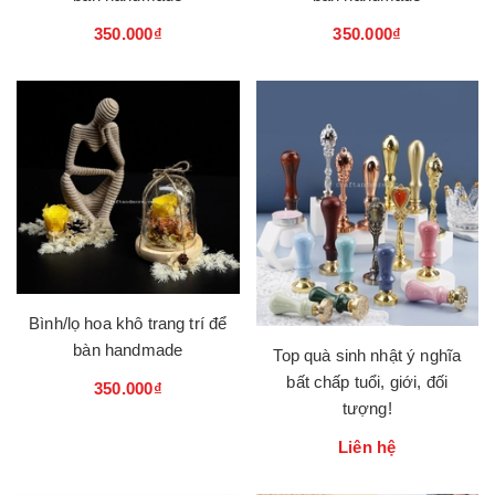
350.000₫
350.000₫
Bình/lọ hoa khô trang trí để
bàn handmade
Top quà sinh nhật ý nghĩa
bất chấp tuổi, giới, đối
350.000₫
tượng!
Liên hệ