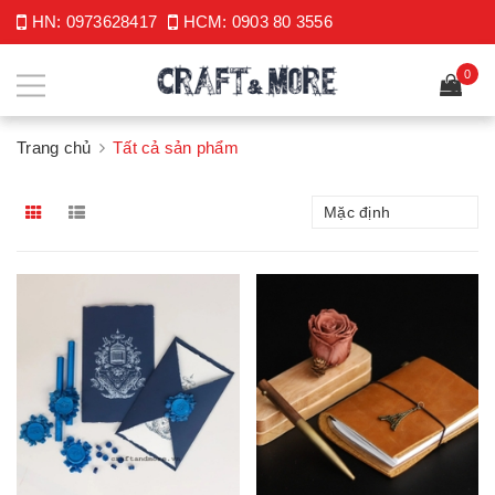
HN:
0973628417
HCM:
0903 80 3556
0
Trang chủ
Tất cả sản phẩm
Mặc định