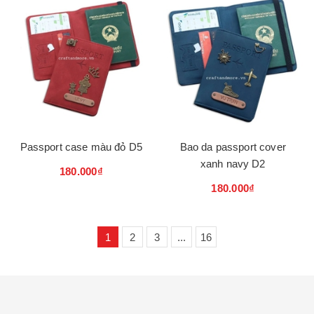
Passport case màu đỏ D5
Bao da passport cover
xanh navy D2
180.000₫
180.000₫
1
2
3
...
16