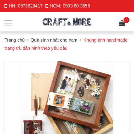
HN:
0973628417
HCM:
0903 80 3556
0
Trang chủ
Quà sinh nhật cho nam
Khung ảnh handmade
trang trí, dán hình theo yêu cầu