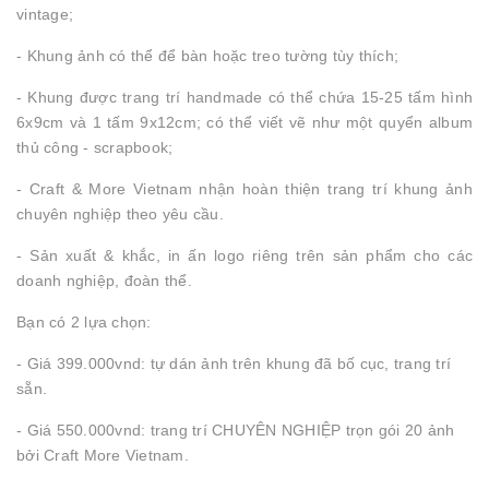
vintage;
- Khung ảnh có thể để bàn hoặc treo tường tùy thích;
- Khung được trang trí handmade có thể chứa 15-25 tấm hình
6x9cm và 1 tấm 9x12cm; có thể viết vẽ như một quyển album
thủ công - scrapbook;
- Craft & More Vietnam nhận hoàn thiện trang trí khung ảnh
chuyên nghiệp theo yêu cầu.
- Sản xuất & khắc, in ấn logo riêng trên sản phẩm cho các
doanh nghiệp, đoàn thể.
Bạn có 2 lựa chọn:
- Giá 399.000vnd: tự dán ảnh trên khung đã bố cục, trang trí
sẵn.
- Giá 550.000vnd: trang trí CHUYÊN NGHIỆP trọn gói 20 ảnh
bởi Craft More Vietnam.