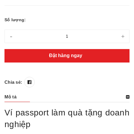
Số lượng:
-
+
Đặt hàng ngay
Chia sẻ:
Mô tả
Ví passport làm quà tặng doanh
nghiệp