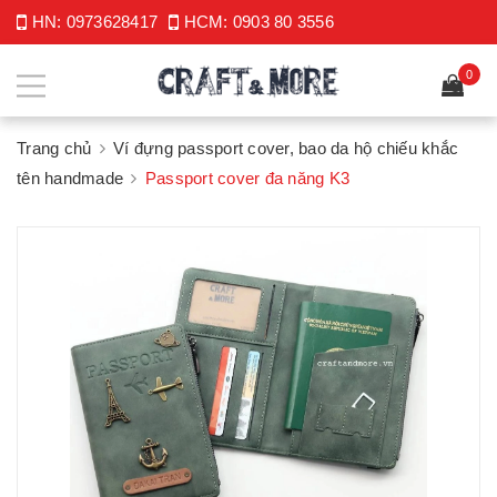
HN:
0973628417
HCM:
0903 80 3556
0
Trang chủ
Ví đựng passport cover, bao da hộ chiếu khắc
tên handmade
Passport cover đa năng K3