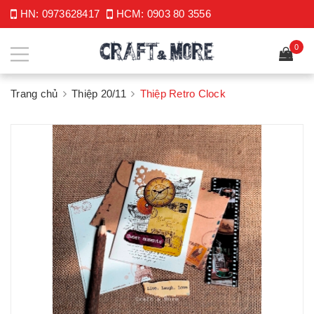
HN:
0973628417
HCM:
0903 80 3556
0
Trang chủ
Thiệp 20/11
Thiệp Retro Clock