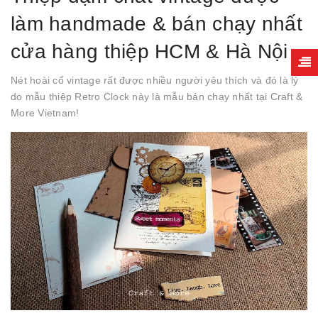
làm handmade & bán chạy nhất
cửa hàng thiệp HCM & Hà Nội
Nét hoài cổ vintage rất được nhiều người yêu thích và đó là lý
do mẫu thiệp Retro Clock này là mẫu bán chạy nhất tại Craft &
More Vietnam!