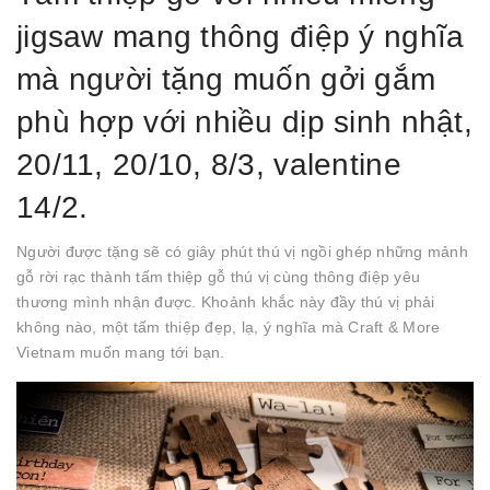
jigsaw mang thông điệp ý nghĩa
mà người tặng muốn gởi gắm
phù hợp với nhiều dịp sinh nhật,
20/11, 20/10, 8/3, valentine
14/2.
Người được tặng sẽ có giây phút thú vị ngồi ghép những mảnh
gỗ rời rạc thành tấm thiệp gỗ thú vị cùng thông điệp yêu
thương mình nhận được. Khoảnh khắc này đầy thú vị phải
không nào, một tấm thiệp đẹp, lạ, ý nghĩa mà Craft & More
Vietnam muốn mang tới bạn.