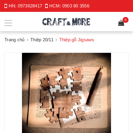
HN:
0973628417
HCM:
0903 80 3556
0
Trang chủ
Thiệp 20/11
Thiệp gỗ Jigsaws