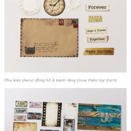
Phụ kiện diecut đồng hồ & bánh răng (mua thêm tùy thích)