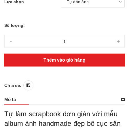
Lựa chọn
Số lượng:
-
+
Thêm vào giỏ hàng
Chia sẻ:
Mô tả
Tự làm scrapbook đơn giản với mẫu
album ảnh handmade đẹp bố cục sẵn