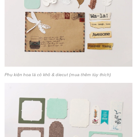
Phụ kiện hoa lá cỏ khô & diecut (mua thêm tùy thích)