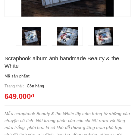
Scrapbook album ảnh handmade Beauty & the
White
Mã sản phẩm:
Trạng thái:
Còn hàng
649.000₫
Mẫu scrapbook Beauty & the White lấy cảm hứng từ những câu
chuyện cổ tích. Nét tương phản của các chi tiết retro với tông
màu trắng, phối hoa lá cỏ khô dễ thương lãng mạn phù hợp
chủ đề tình yêu, gia đình, bạn bè, đồng nghiệp, album cưới