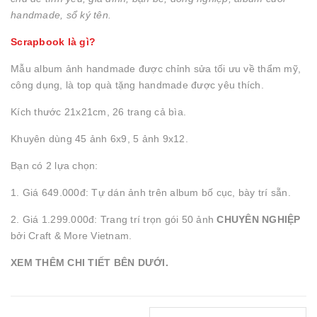
handmade, sổ ký tên.
Scrapbook là gì?
Mẫu album ảnh handmade được chỉnh sửa tối ưu về thẩm mỹ,
công dụng, là top quà tặng handmade được yêu thích.
Kích thước 21x21cm, 26 trang cả bìa.
Khuyên dùng 45 ảnh 6x9, 5 ảnh 9x12.
Bạn có 2 lựa chọn:
1. Giá 649.000đ: Tự dán ảnh trên album bố cục, bày trí sẵn.
2. Giá 1.299.000đ: Trang trí trọn gói 50 ảnh
CHUYÊN NGHIỆP
bởi Craft & More Vietnam.
XEM THÊM CHI TIẾT BÊN DƯỚI.