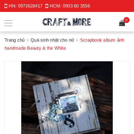
HN:
0973628417
HCM:
0903 80 3556
0
Trang chủ
Quà sinh nhật cho nữ
Scrapbook album ảnh
handmade Beauty & the White