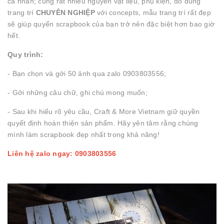
cá nhân; cùng rất nhiều nguyên vật liệu, phụ kiện, đồ dùng
trang trí
CHUYÊN NGHIỆP
với concepts, mẫu trang trí rất đẹp
sẽ giúp quyển scrapbook của bạn trở nên đặc biệt hơn bao giờ
hết.
Quy trình:
- Bạn chọn và gởi 50 ảnh qua zalo 0903803556;
- Gởi những câu chữ, ghi chú mong muốn;
- Sau khi hiểu rõ yêu cầu, Craft & More Vietnam giữ quyền
quyết định hoàn thiện sản phẩm. Hãy yên tâm rằng chúng
mình làm scrapbook đẹp nhất trong khả năng!
Liên hệ zalo ngay: 0903803556