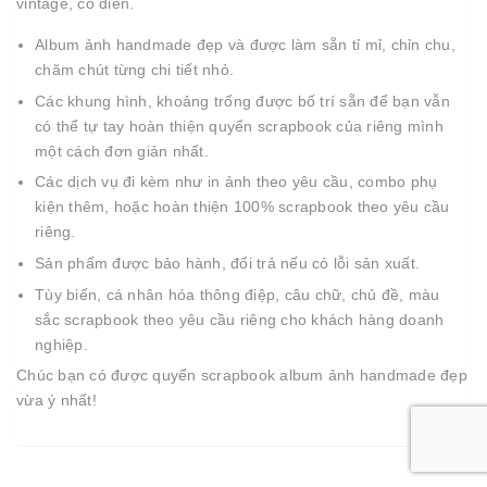
vintage, cổ điển.
Album ảnh handmade đẹp và được làm sẵn tỉ mỉ, chỉn chu,
chăm chút từng chi tiết nhỏ.
Các khung hình, khoảng trống được bố trí sẵn để bạn vẫn
có thể tự tay hoàn thiện quyển scrapbook của riêng mình
một cách đơn giản nhất.
Các dịch vụ đi kèm như in ảnh theo yêu cầu, combo phụ
kiện thêm, hoặc hoàn thiện 100% scrapbook theo yêu cầu
riêng.
Sản phẩm được bảo hành, đổi trả nếu có lỗi sản xuất.
Tùy biến, cá nhân hóa thông điệp, câu chữ, chủ đề, màu
sắc scrapbook theo yêu cầu riêng cho khách hàng doanh
nghiệp.
Chúc bạn có được quyển scrapbook album ảnh handmade đẹp
vừa ý nhất!