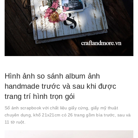
Hình ảnh so sánh album ảnh
handmade trước và sau khi được
trang trí hình trọn gói
Sổ ảnh scrapbook với chất liệu giấy cứng, giấy mỹ thuật
chuyên dụng, khổ 21x21cm có 26 trang gồm bìa trước, sau và
11 tờ ruột.