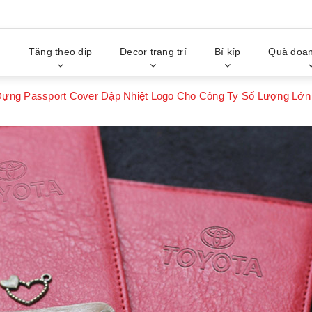
g
Tặng theo dịp
Decor trang trí
Bí kíp
Quà doan
Đựng Passport Cover Dập Nhiệt Logo Cho Công Ty Số Lượng Lớn