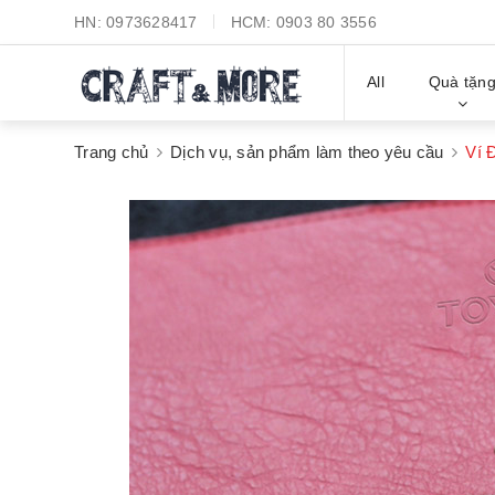
HN:
0973628417
HCM:
0903 80 3556
All
Quà tặn
Trang chủ
Dịch vụ, sản phẩm làm theo yêu cầu
Ví 