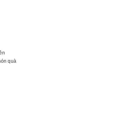
tên
 món quà