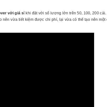
ver với giá s
ỉ khi đặt với số lượng lớn trên 50, 100, 200 cái
nên vừa tiết kiệm được chi phí, lại vừa có thể tạo nên một 