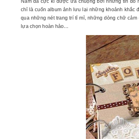
Nam đã cực kì được ưa chuộng bởi những tín đồ h
chỉ là cuốn album ảnh lưu lại những khoảnh khắc 
qua những nét trang trí tỉ mỉ, những dòng chữ cả
lựa chọn hoàn hảo…