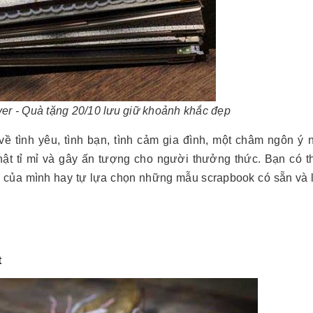
er - Quà tặng 20/10 lưu giữ khoảnh khắc đẹp
ề tình yêu, tình bạn, tình cảm gia đình, một châm ngôn ý 
hật tỉ mỉ và gây ấn tượng cho người thưởng thức. Bạn có t
éo của mình hay tự lựa chọn những mẫu scrapbook có sẵn và
t