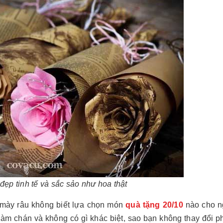
p tinh tế và sắc sảo như hoa thật
 mày râu không biết lựa chọn món
quà tặng 20/10
nào cho n
àm chán và không có gì khác biệt, sao bạn không thay đổi 