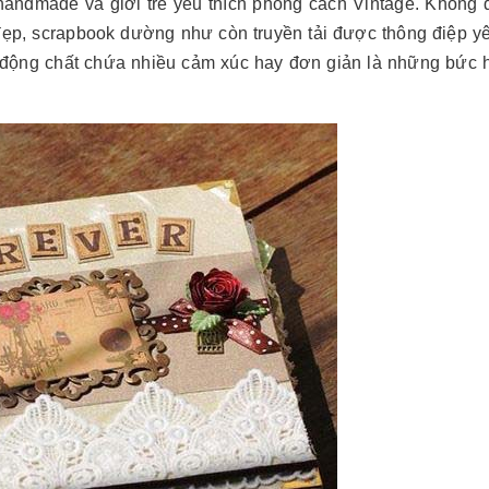
andmade và giới trẻ yêu thích phong cách Vintage. Không 
đẹp, scrapbook dường như còn truyền tải được thông điệp y
m động chất chứa nhiều cảm xúc hay đơn giản là những bức 