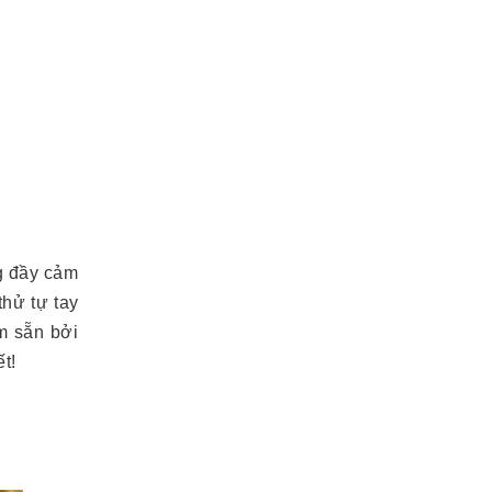
g đầy cảm
hử tự tay
m sẵn bởi
t!