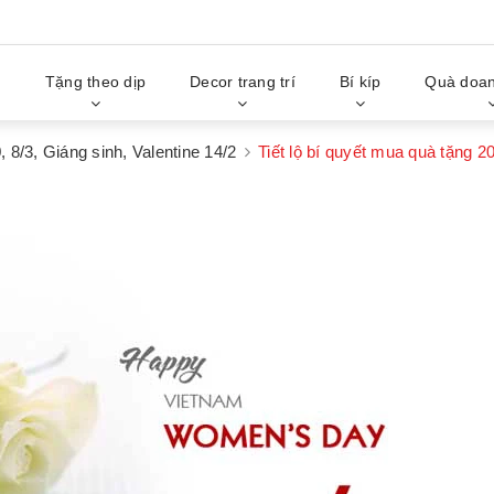
g
Tặng theo dịp
Decor trang trí
Bí kíp
Quà doan
, 8/3, Giáng sinh, Valentine 14/2
Tiết lộ bí quyết mua quà tặng 2