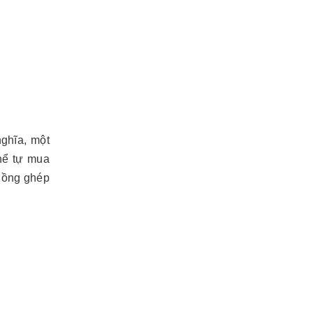
nghĩa, một
hể tự mua
 lồng ghép