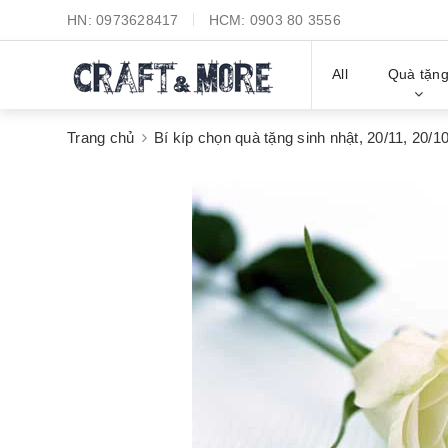
HN:
0973628417
HCM:
0903 80 3556
All
Quà tặn
Trang chủ
Bí kíp chọn quà tặng sinh nhật, 20/11, 20/10