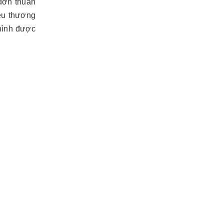
đơn thuần
êu thương
hình được