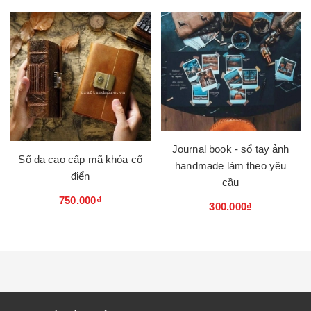
Journal book - sổ tay ảnh
Sổ da cao cấp mã khóa cổ
handmade làm theo yêu
điển
cầu
750.000₫
300.000₫