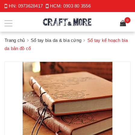
HN:
0973628417
HCM:
0903 80 3556
0
Trang chủ
Sổ tay bìa da & bìa cứng
Sổ tay kế hoạch bìa
da bản đồ cổ