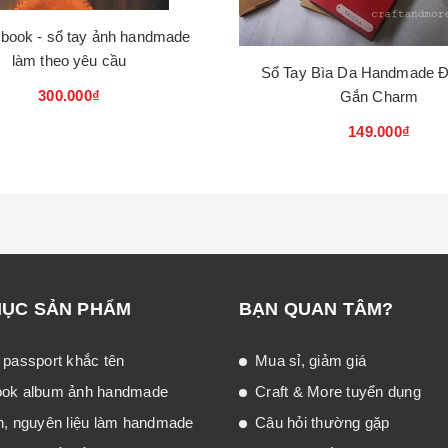
 book - sổ tay ảnh handmade
làm theo yêu cầu
Sổ Tay Bìa Da Handmade 
300.000₫
Gắn Charm
149.000₫
MỤC SẢN PHẨM
BẠN QUAN TÂM?
 passport khắc tên
Mua sỉ, giảm giá
ook album ảnh handmade
Craft & More tuyển dụng
n, nguyên liệu làm handmade
Câu hỏi thường gặp