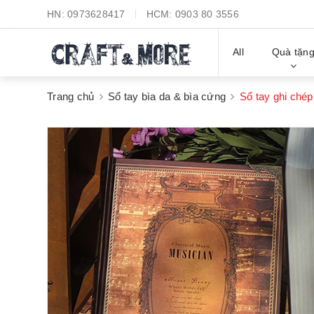
HN:
0973628417
HCM:
0903 80 3556
All
Quà tặn
Trang chủ
Sổ tay bìa da & bìa cứng
Sổ tay ghi ch