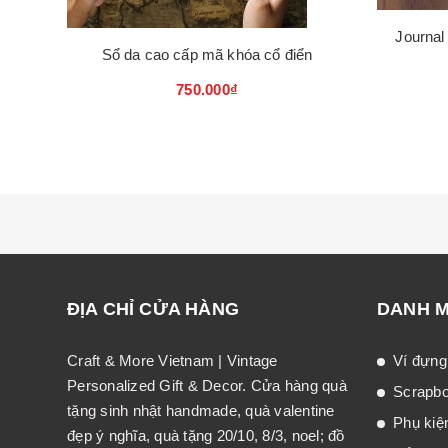
Journal
Sổ da cao cấp mã khóa cổ điển
750.000₫
ĐỊA CHỈ CỬA HÀNG
DANH 
Craft & More Vietnam | Vintage
Ví đựng
Personalized Gift & Decor. Cửa hàng quà
Scrapb
tặng sinh nhật handmade, quà valentine
Phụ kiệ
đẹp ý nghĩa, quà tặng 20/10, 8/3, noel; đồ