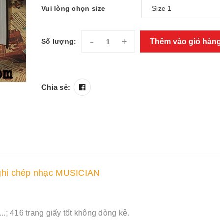
Vui lòng chọn size
-
+
Thêm vào giỏ hàn
Số lượng:
Chia sẻ:
ghi chép nhạc MUSICIAN
..; 416 trang giấy tốt không dòng kẻ.