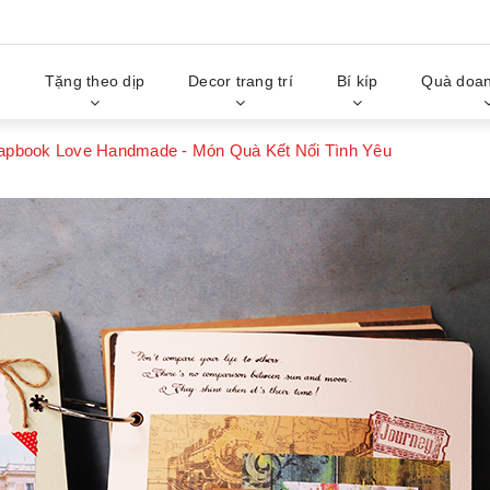
g
Tặng theo dịp
Decor trang trí
Bí kíp
Quà doan
apbook Love Handmade - Món Quà Kết Nối Tình Yêu