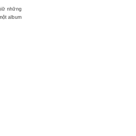
 giữ những
 một album