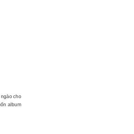
t ngào cho
uốn album