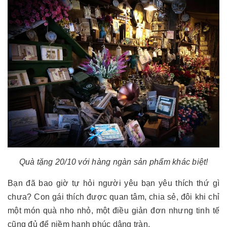
Quà tặng 20/10 với hàng ngàn sản phẩm khác biệt!
Bạn đã bao giờ tự hỏi người yêu bạn yêu thích thứ gì
chưa? Con gái thích được quan tâm, chia sẻ, đôi khi chỉ
một món quà nho nhỏ, một điều giản đơn nhưng tinh tế
cũng đủ để niềm hạnh phúc dâng tràn.