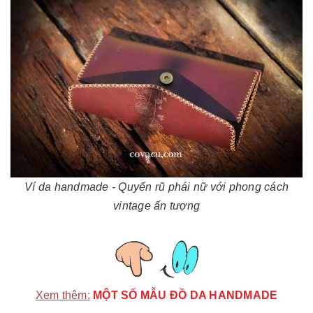
Ví da handmade - Quyến rũ phái nữ với phong cách
vintage ấn tượng
Xem thêm:
MỘT SỐ MẪU ĐỒ DA HANDMADE