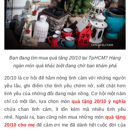
Bạn đang tìm mua quà tặng 20/10 tại TpHCM? Hàng
ngàn món quà khác biệt đang chờ bạn khám phá
20/10 là cơ hội để hâm nóng tình cảm với những người
yêu lâu, ghi điểm cho tình yêu chớm nở, siết chặt hơn
tình yêu của những đôi đang mặn nồng. Cơ hội một năm
chỉ có một lần, lựa chọn món
quà tặng 20/10 ý nghĩa
chứa chan tình cảm, ít tốn kém mà nhiều tình yêu
nhé. Ngoài ra, bạn cũng nên mua những món
quà tặng
20/10 cho mẹ
để cảm ơn mẹ đã dành hết cuộc đời của