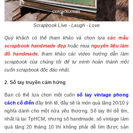
Scrapbook Live - Laugh - Love
Quý khách có thể tham khảo và chọn lựa
các mẫu
scrapbook handmade đẹp
hoặc mua
nguyên liệu làm
đồ handmade
, tham khảo các video hướng dẫn làm
scrapbook của chúng tôi để tự mình hoàn thành một
cuốn scrapbook độc đáo nhất.
2. Sổ tay truyền cảm hứng
Bạn có thể lựa chọn một cuốn
sổ tay vintage phong
cách cổ điển
đầy tinh tế, đây sẽ là món quà tặng 20/10 ý
nghĩa dành cho một nửa yêu thương. Sổ tay thì dễ tìm,
nhất là tại TpHCM, nhưng sổ handmade, sổ vintage làm
quà tặng 20 tháng 10 thì không phải dễ tìm được sản