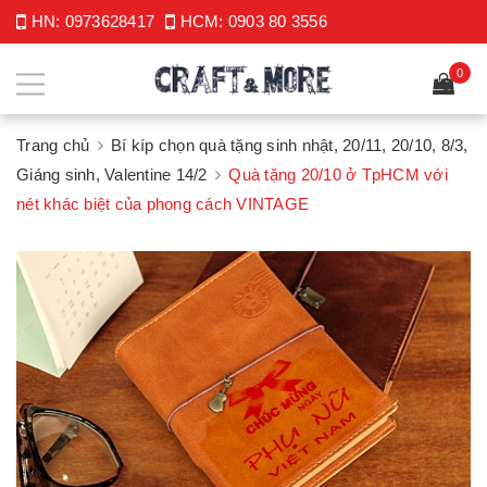
HN:
0973628417
HCM:
0903 80 3556
0
Trang chủ
Bí kíp chọn quà tặng sinh nhật, 20/11, 20/10, 8/3,
Giáng sinh, Valentine 14/2
Quà tặng 20/10 ở TpHCM với
nét khác biệt của phong cách VINTAGE