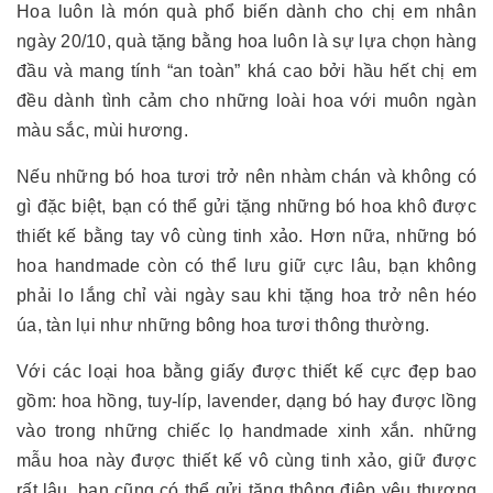
Hoa luôn là món quà phổ biến dành cho chị em nhân
ngày 20/10, quà tặng bằng hoa luôn là sự lựa chọn hàng
đầu và mang tính “an toàn” khá cao bởi hầu hết chị em
đều dành tình cảm cho những loài hoa với muôn ngàn
màu sắc, mùi hương.
Nếu những bó hoa tươi trở nên nhàm chán và không có
gì đặc biệt, bạn có thể gửi tặng những bó hoa khô được
thiết kế bằng tay vô cùng tinh xảo. Hơn nữa, những bó
hoa handmade còn có thể lưu giữ cực lâu, bạn không
phải lo lắng chỉ vài ngày sau khi tặng hoa trở nên héo
úa, tàn lụi như những bông hoa tươi thông thường.
Với các loại hoa bằng giấy được thiết kế cực đẹp bao
gồm: hoa hồng, tuy-líp, lavender, dạng bó hay được lồng
vào trong những chiếc lọ handmade xinh xắn. những
mẫu hoa này được thiết kế vô cùng tinh xảo, giữ được
rất lâu, bạn cũng có thể gửi tặng thông điệp yêu thương