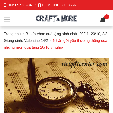
HN:
0973628417
HCM:
0903 80 3556
0
Trang chủ
Bí kíp chọn quà tặng sinh nhật, 20/11, 20/10, 8/3,
Giáng sinh, Valentine 14/2
Nhắn gửi yêu thương thông qua
những món quà tặng 20/10 ý nghĩa