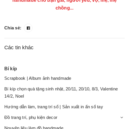
handmade cho bạn gái, người yêu, vợ, mẹ, mẹ
chồng...
Chia sẻ:
Các tin khác
Bí kíp
Scrapbook | Album ảnh handmade
Bí kíp chọn quà tặng sinh nhật, 20/11, 20/10, 8/3, Valentine
14/2, Noel
Hướng dẫn làm, trang trí sổ | Sản xuất in ấn sổ tay
Đồ trang trí, phụ kiện decor
Nguyên liệu làm đồ handmade