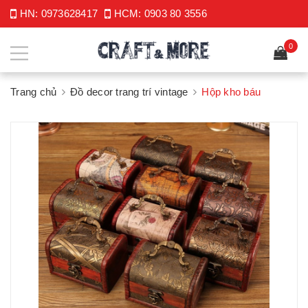
HN:
0973628417
HCM:
0903 80 3556
0
Trang chủ
Đồ decor trang trí vintage
Hộp kho báu