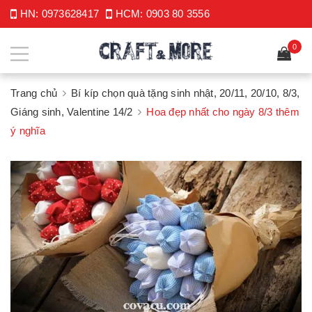
HN:
0973628417
HCM:
0903 80 3556
0
Trang chủ
Bí kíp chọn quà tặng sinh nhật, 20/11, 20/10, 8/3,
Giáng sinh, Valentine 14/2
Hoa đẹp nhất cho ngày 8/3 thêm
ý nghĩa