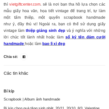
thì
vietgiftcenter.com
. sẽ là nơi bạn tha hồ lựa chọn các
mẫu giấy hoa văn, họa tiết vintage để trang trí, tự làm
một tấm thiệp, một quyển scrapbook handmade
như ý, đầy thú vị! Ngoài ra, bạn có thể sử dụng giấy
vintage làm
thiệp giáng sinh đẹp
và ý nghĩa với những
lời chúc tốt lành nhất hoặc làm
sổ ký tên đám cưới
handmade
hoặc làm
bao lì xì đẹp
Chia sẻ:
Các tin khác
Bí kíp
Scrapbook | Album ảnh handmade
Bí kíp chọn quà tặng sinh nhật, 20/11, 20/10, 8/3, Valentine