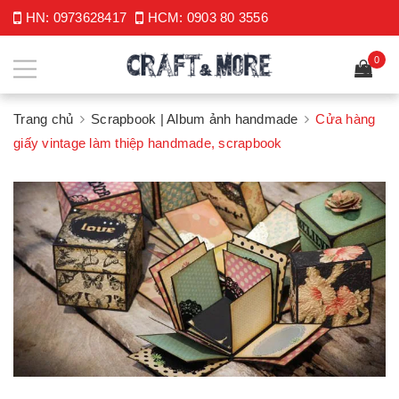
HN:
0973628417
HCM:
0903 80 3556
0
Trang chủ
Scrapbook | Album ảnh handmade
Cửa hàng
giấy vintage làm thiệp handmade, scrapbook