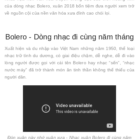
của dòng nhạc Bolero, xuân 2018 bổn tiệm đưa người xem trở
về nguồn cội của nền văn hóa xưa đỉnh cao chói lọi.
Bolero - Dòng nhạc đi cùng năm tháng
Xuất hiện và du nhập vào Việt Nam những năm 1950, thể loại
nhạc trữ tình du dương, có giai điệu chậm, dễ nghe, dễ đi vào
lòng người được gọi với cái tên Bolero hay nhạc “sến”, “nhạc
nước máy” đã trở thành món ăn tinh thần không thể thiếu của
người dân.
Đón xuân này nhớ xuân xưa - Nhạc xuân Bolero đi cùng năm