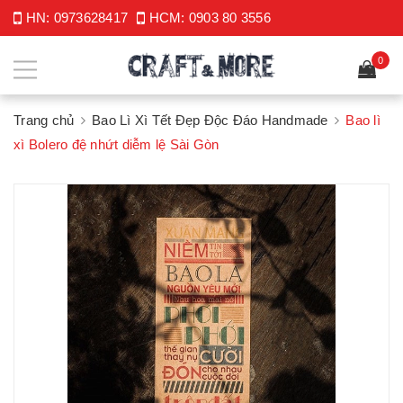
HN:
0973628417
HCM:
0903 80 3556
0
Trang chủ
Bao Lì Xì Tết Đẹp Độc Đáo Handmade
Bao lì
xì Bolero đệ nhứt diễm lệ Sài Gòn