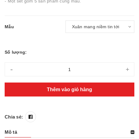
- Một set gồm 5 sản phẩm cùng mẫu.
Mẫu
Số lượng:
-
+
Thêm vào giỏ hàng
Chia sẻ:
Mô tả