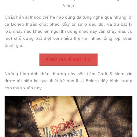
tháng
Chắc hẳn ai thuộc thế hệ nào cũng đã từng nghe qua những lời
ca Bolero thuần chất phác, đầy tự sự ở đâu đó. Và dù bất kì
loại nhạc nào khác lên ngôi thì dòng nhạc này vẫn cháy mãi, có
một chỗ đứng bất diệt với nhiều thế hệ, nhiều tầng lớp khán
thính giả.
BẢNG GIÁ SỈ BAO LÌ XÌ
Những hình ảnh thân thương này bổn tiệm Craft & More xin
được tái hiện lại qua thiết kế bao lì xì Bolero đầy hình tượng
cho mùa xuân này.