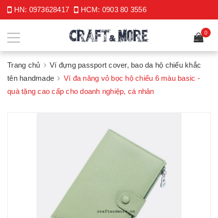
HN:
0973628417
HCM:
0903 80 3556
0
Trang chủ
Ví đựng passport cover, bao da hộ chiếu khắc
tên handmade
Ví đa năng vỏ bọc hộ chiếu 6 màu basic -
quà tặng cao cấp cho doanh nghiệp, cá nhân