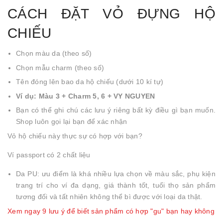
CÁCH ĐẶT VỎ ĐỰNG HỘ
CHIẾU
Chọn màu da (theo số)
Chọn mẫu charm (theo số)
Tên đóng lên bao da hộ chiếu (dưới 10 kí tự)
Ví dụ: Màu 3 + Charm 5, 6 + VY NGUYEN
Bạn có thể ghi chú các lưu ý riêng bất kỳ điều gì bạn muốn.
Shop luôn gọi lại bạn để xác nhận
Vỏ hộ chiếu này thực sự có hợp với bạn?
Ví passport có 2 chất liệu
Da PU: ưu điểm là khá nhiều lựa chọn về màu sắc, phụ kiện
trang trí cho ví đa dạng, giá thành tốt, tuổi thọ sản phẩm
tương đối và tất nhiên không thể bì được với loại da thật.
Xem ngay 9 lưu ý để biết sản phẩm có hợp "gu" bạn hay không