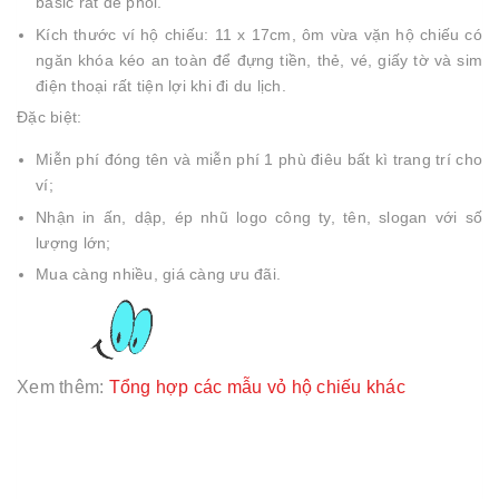
basic rất dễ phối.
Kích thước ví hộ chiếu: 11 x 17cm, ôm vừa vặn hộ chiếu có
ngăn khóa kéo an toàn để đựng tiền, thẻ, vé, giấy tờ và sim
điện thoại rất tiện lợi khi đi du lịch.
Đặc biệt:
Miễn phí đóng tên và miễn phí 1 phù điêu bất kì trang trí cho
ví;
Nhận in ấn, dập, ép nhũ logo công ty, tên, slogan với số
lượng lớn;
Mua càng nhiều, giá càng ưu đãi.
Xem thêm:
Tổng hợp các mẫu vỏ hộ chiếu khác