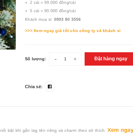
2 cái = 99.000 đồng/cái
5 cái = 90.000 đồng/cái
Khách mua sỉ
0903 80 3556
>>> Xem ngay giá tốt cho công ty và khách sỉ
-
+
Đặt hàng ngay
Số lượng:
Chia sẻ:
Xem ngay
ổi bật khi gắn tag tên riêng và charm theo sở thích.