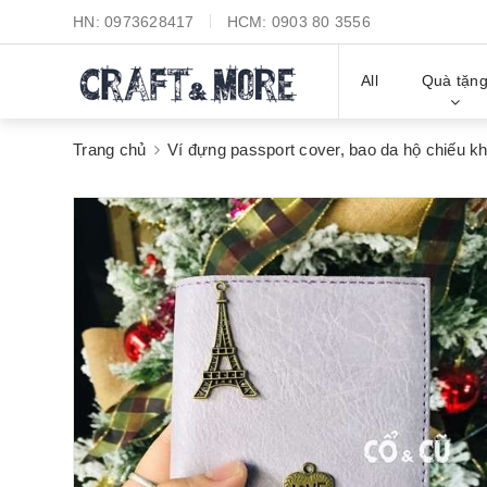
HN:
0973628417
HCM:
0903 80 3556
All
Quà tặn
Trang chủ
Ví đựng passport cover, bao da hộ chiếu 