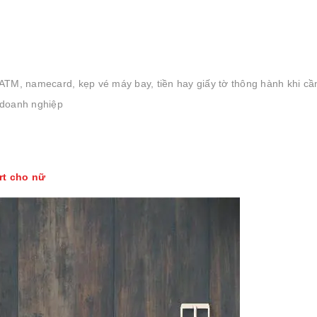
 ATM, namecard, kẹp vé máy bay, tiền hay giấy tờ thông hành khi cần
 doanh nghiệp
rt cho nữ