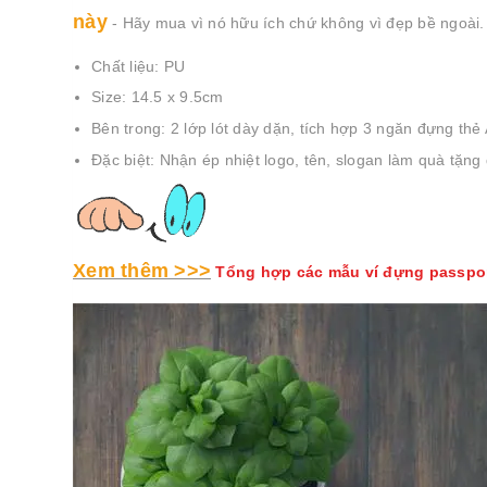
này
- Hãy mua vì nó hữu ích chứ không vì đẹp bề ngoài.
Chất liệu: PU
Size: 14.5 x 9.5cm
Bên trong: 2 lớp lót dày dặn, tích hợp 3 ngăn đựng thẻ
Đặc biệt:
Nhận ép nhiệt logo, tên, slogan làm quà tặng
Xem thêm >>>
Tổng hợp các mẫu ví đựng passpo