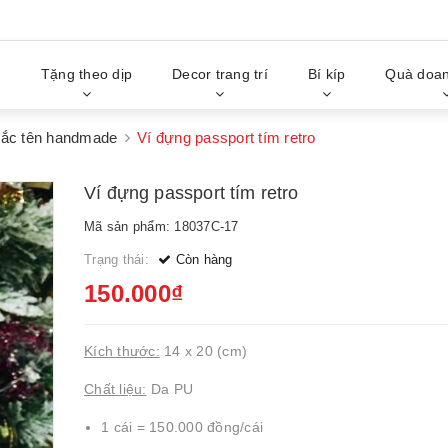
g
Tặng theo dịp
Decor trang trí
Bí kíp
Quà doan
khắc tên handmade
Ví đựng passport tím retro
Ví đựng passport tím retro
Mã sản phẩm: 18037C-17
Trạng thái:
Còn hàng
150.000₫
Kích thước:
14 x 20 (cm)
Chất liệu:
Da PU
1 cái = 150.000 đồng/cái