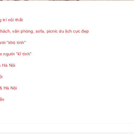
trí nội thất
ách, văn phòng, sofa, picnic du lịch cực đẹp
ời "khó tính"
 người "kĩ tính"
& Hà Nội
ội
 & Hà Nội
uẩn