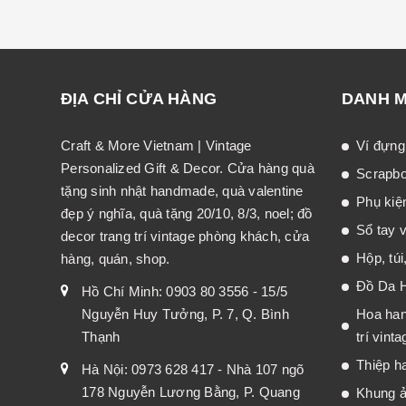
ĐỊA CHỈ CỬA HÀNG
DANH 
Craft & More Vietnam | Vintage
Ví đựng
Personalized Gift & Decor. Cửa hàng quà
Scrapb
tặng sinh nhật handmade, quà valentine
Phụ kiệ
đẹp ý nghĩa, quà tặng 20/10, 8/3, noel; đồ
Sổ tay v
decor trang trí vintage phòng khách, cửa
Hộp, túi
hàng, quán, shop.
Đồ Da 
Hồ Chí Minh: 0903 80 3556 - 15/5
Nguyễn Huy Tưởng, P. 7, Q. Bình
Hoa han
Thạnh
trí vinta
Thiệp h
Hà Nội: 0973 628 417 - Nhà 107 ngõ
178 Nguyễn Lương Bằng, P. Quang
Khung ả