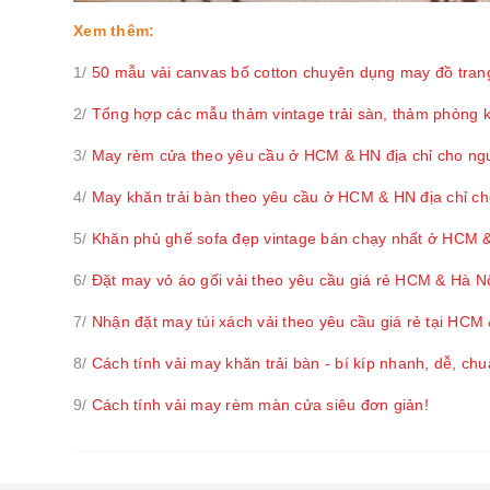
Xem thêm:
1/
50 mẫu vải canvas bố cotton chuyên dụng may đồ trang 
2/
Tổng hợp các mẫu thảm vintage trải sàn, thảm phòng kh
3/
May rèm cửa theo yêu cầu ở HCM & HN địa chỉ cho ngư
4/
May khăn trải bàn theo yêu cầu ở HCM & HN địa chỉ cho
5/
Khăn phủ ghế sofa đẹp vintage bán chạy nhất ở HCM 
6/
Đặt may vỏ áo gối vải theo yêu cầu giá rẻ HCM & Hà N
7/
Nhận đặt may túi xách vải theo yêu cầu giá rẻ tại HCM
8/
Cách tính vải may khăn trải bàn - bí kíp nhanh, dễ, ch
9/
Cách tính vải may rèm màn cửa siêu đơn giản!