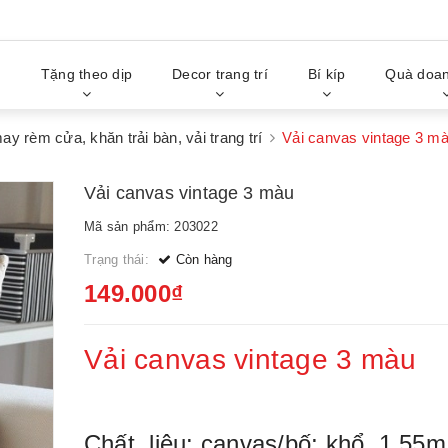
g
Tặng theo dịp
Decor trang trí
Bí kíp
Quà doan
may rèm cửa, khăn trải bàn, vải trang trí
Vải canvas vintage 3 m
Vải canvas vintage 3 màu
Mã sản phẩm: 203022
Trạng thái:
Còn hàng
149.000₫
Vải canvas vintage 3 màu
Chất liệu: canvas/bố; khổ 1.55m