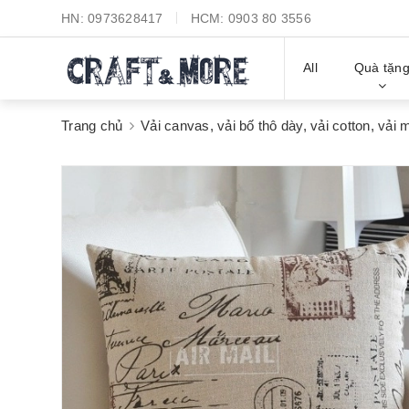
HN:
0973628417
HCM:
0903 80 3556
All
Quà tặn
Trang chủ
Vải canvas, vải bố thô dày, vải cotton, vải 