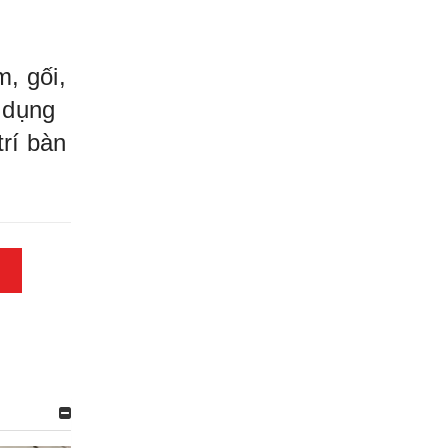
, gối,
, dụng
trí bàn