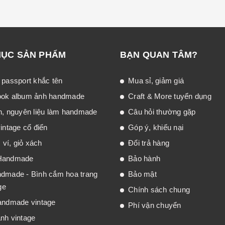
MỤC SẢN PHẨM
BẠN QUAN TÂM?
 passport khắc tên
Mua sỉ, giảm giá
ook album ảnh handmade
Craft & More tuyển dụng
n, nguyên liệu làm handmade
Câu hỏi thường gặp
intage cổ điển
Góp ý, khiếu nại
, ví, giỏ xách
Đổi trả hàng
Handmade
Bảo hành
dmade - Bình cắm hoa trang
Bảo mật
ge
Chính sách chung
andmade vintage
Phí vận chuyển
nh vintage