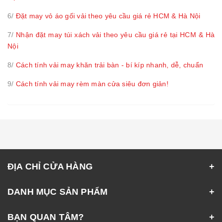
6/
Đặt may vỏ áo gối vải theo yêu cầu giá rẻ HCM & Hà Nội
7/
Nhận đặt may túi xách vải theo yêu cầu giá rẻ tại HCM & Hà
Nội
8/
Cách tính vải may khăn trải bàn - bí kíp nhanh, dễ, chuẩn
9/
Cách tính vải may rèm màn cửa siêu đơn giản!
ĐỊA CHỈ CỬA HÀNG
DANH MỤC SẢN PHẨM
BẠN QUAN TÂM?