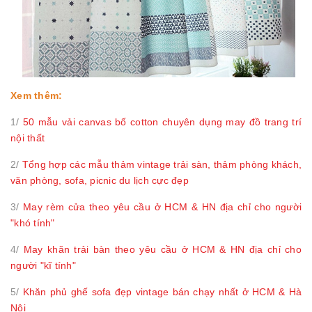
Xem thêm:
1/
50 mẫu vải canvas bố cotton chuyên dụng may đồ trang trí
nội thất
2/
Tổng hợp các mẫu thảm vintage trải sàn, thảm phòng khách,
văn phòng, sofa, picnic du lịch cực đẹp
3/
May rèm cửa theo yêu cầu ở HCM & HN địa chỉ cho người
"khó tính"
4/
May khăn trải bàn theo yêu cầu ở HCM & HN địa chỉ cho
người "kĩ tính"
5/
Khăn phủ ghế sofa đẹp vintage bán chạy nhất ở HCM & Hà
Nội