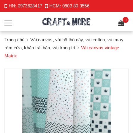
HN:
0973628417
HCM:
0903 80 3556
0
Trang chủ
Vải canvas, vải bố thô dày, vải cotton, vải may
rèm cửa, khăn trải bàn, vải trang trí
Vải canvas vintage
Matrix