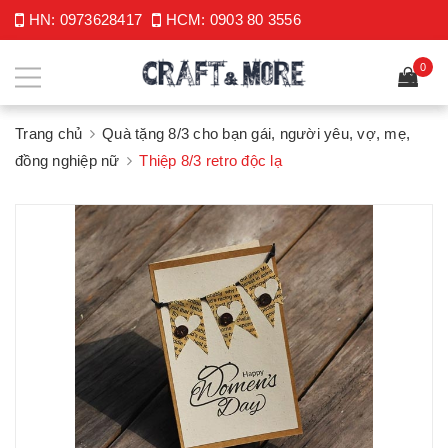
HN:
0973628417
HCM:
0903 80 3556
0
Trang chủ
Quà tặng 8/3 cho bạn gái, người yêu, vợ, mẹ,
đồng nghiệp nữ
Thiệp 8/3 retro độc lạ