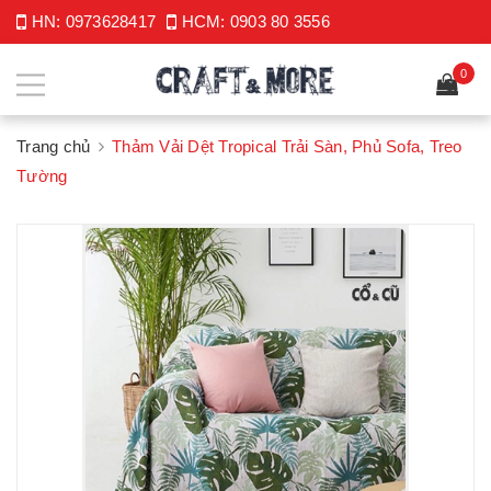
HN:
0973628417
HCM:
0903 80 3556
0
Trang chủ
Thảm Vải Dệt Tropical Trải Sàn, Phủ Sofa, Treo
Tường