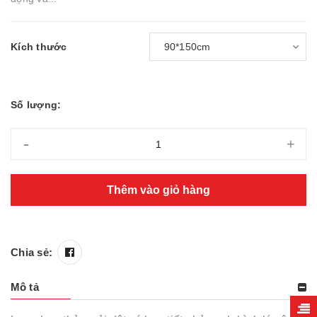
Kích thước
Số lượng:
-
+
Thêm vào giỏ hàng
Chia sẻ:
Mô tả