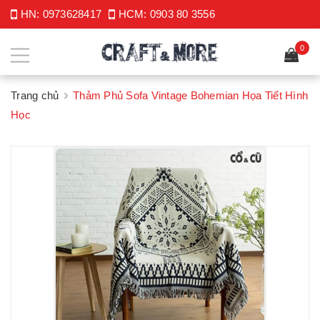
HN:
0973628417
HCM:
0903 80 3556
0
Trang chủ
Thảm Phủ Sofa Vintage Bohemian Họa Tiết Hình
Học