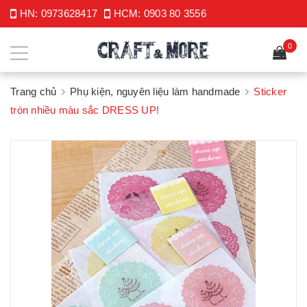
HN:
0973628417
HCM:
0903 80 3556
0
Trang chủ
Phụ kiện, nguyên liệu làm handmade
Sticker
tròn nhiều màu sắc DRESS UP!