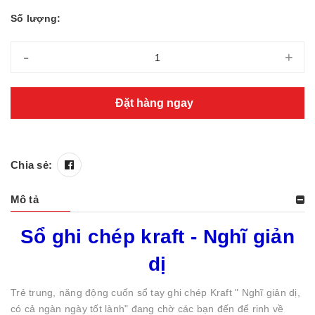
Số lượng:
-
+
Đặt hàng ngay
Chia sẻ:
Mô tả
Sổ ghi chép kraft - Nghĩ giản
dị
Trẻ trung, năng động cuốn sổ tay ghi chép Kraft " Nghĩ giản dị,
có cả ngàn ngày tốt lành" đang chờ các bạn đến để rinh về