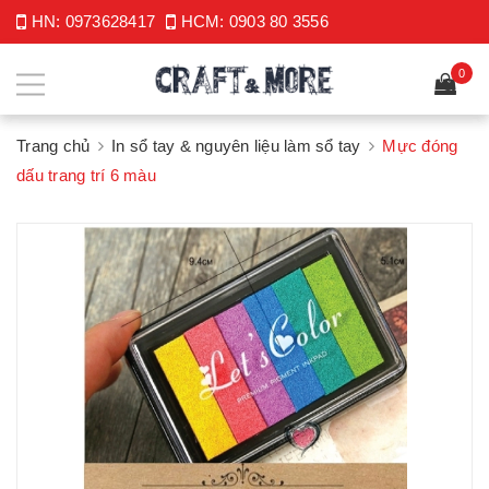
HN:
0973628417
HCM:
0903 80 3556
0
Trang chủ
In sổ tay & nguyên liệu làm sổ tay
Mực đóng
dấu trang trí 6 màu