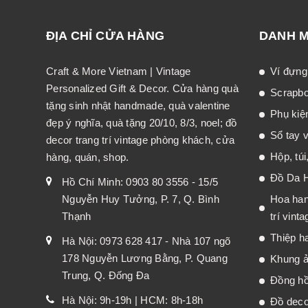
ĐỊA CHỈ CỬA HÀNG
DANH 
Craft & More Vietnam | Vintage
Ví đựng
Personalized Gift & Decor. Cửa hàng quà
Scrapb
tặng sinh nhật handmade, quà valentine
Phụ kiệ
đẹp ý nghĩa, quà tặng 20/10, 8/3, noel; đồ
Sổ tay v
decor trang trí vintage phòng khách, cửa
Hộp, túi
hàng, quán, shop.
Đồ Da 
Hồ Chí Minh: 0903 80 3556 - 15/5
Nguyễn Huy Tưởng, P. 7, Q. Bình
Hoa han
Thạnh
trí vinta
Thiệp h
Hà Nội: 0973 628 417 - Nhà 107 ngõ
178 Nguyễn Lương Bằng, P. Quang
Khung ả
Trung, Q. Đống Đa
Đồng hồ
Hà Nội: 9h-19h | HCM: 8h-18h
Đồ decor