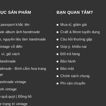
MỤC SẢN PHẨM
BẠN QUAN TÂM?
 passport khắc tên
Mua sỉ, giảm giá
ook album ảnh handmade
Craft & More tuyển dụng
n, nguyên liệu làm handmade
Câu hỏi thường gặp
intage cổ điển
Góp ý, khiếu nại
, ví, giỏ xách
Đổi trả hàng
Handmade
Bảo hành
dmade - Bình cắm hoa trang
Bảo mật
ge
Chính sách chung
andmade vintage
Phí vận chuyển
nh vintage
 quả quýt | Đồng hồ
 trang trí vintage