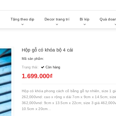
g
Tặng theo dịp
Decor trang trí
Bí kíp
Quà doan
Hộp gỗ có khóa bộ 4 cái
Mã sản phẩm:
Trạng thái:
Còn hàng
1.699.000₫
Hộp có khóa phong cách cổ bằng gỗ tự nhiên, size 1 gi
262,000vnd: cao x rộng x dài 7cm x 9cm x 14.5cm; size
362,000vnd: 9cm x 13.5cm x 22cm; size 3 giá 462,000
10.5cm x 20cm...