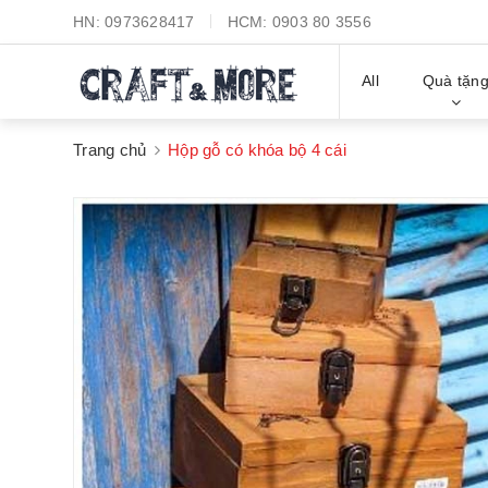
HN:
0973628417
HCM:
0903 80 3556
All
Quà tặn
Trang chủ
Hộp gỗ có khóa bộ 4 cái