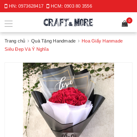
HN:
0973628417
HCM:
0903 80 3556
0
Trang chủ
Quà Tặng Handmade
Hoa Giấy Hanmade
Siêu Đẹp Và Ý Nghĩa