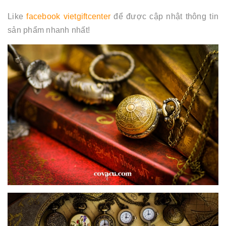
Like
facebook vietgiftcen
ter
để được cập nhật thông tin
sản phẩm nhanh nhất!