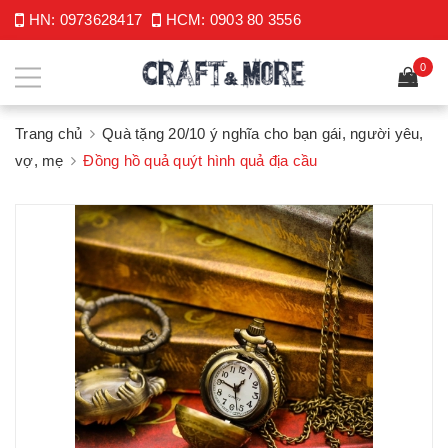
HN:
0973628417
HCM:
0903 80 3556
0
Trang chủ
Quà tặng 20/10 ý nghĩa cho bạn gái, người yêu,
vợ, mẹ
Đồng hồ quả quýt hình quả địa cầu