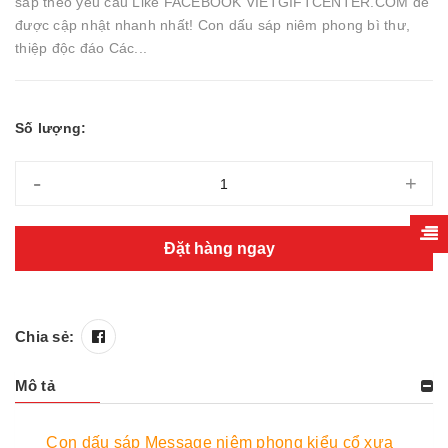
sáp theo yêu cầu Like FACEBOOK VIETGIFTCENTER.COM để
được cập nhật nhanh nhất! Con dấu sáp niêm phong bì thư,
thiệp độc đáo Các...
Số lượng:
-
+
Đặt hàng ngay
Chia sẻ:
Mô tả
Con dấu sáp Message niêm phong kiểu cổ xưa