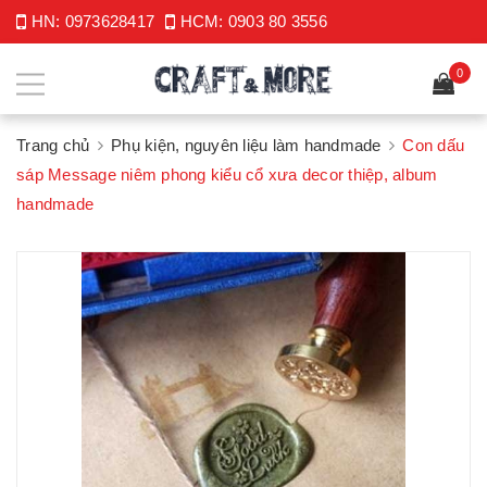
HN:
0973628417
HCM:
0903 80 3556
0
Trang chủ
Phụ kiện, nguyên liệu làm handmade
Con dấu
sáp Message niêm phong kiểu cổ xưa decor thiệp, album
handmade