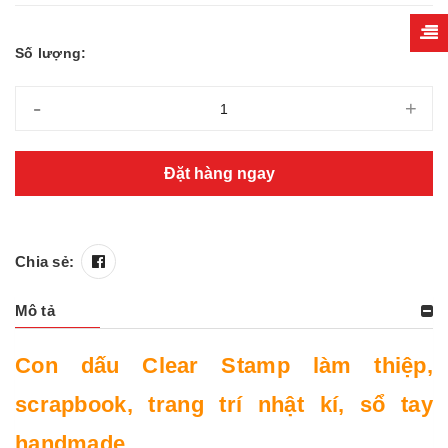
Số lượng:
-
+
Đặt hàng ngay
Chia sẻ:
Mô tả
Con dấu Clear Stamp làm thiệp,
scrapbook, trang trí nhật kí, sổ tay
handmade