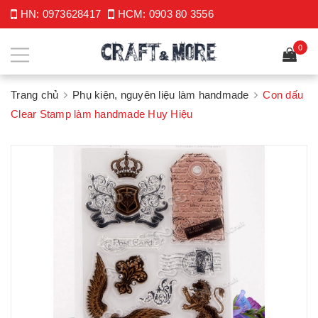
HN:
0973628417
HCM:
0903 80 3556
0
Trang chủ
Phụ kiện, nguyên liệu làm handmade
Con dấu
Clear Stamp làm handmade Huy Hiệu