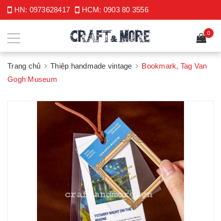
HN:
0973628417
HCM:
0903 80 3556
0
Trang chủ
Thiệp handmade vintage
Bookmark, Tag Van
Gogh Museum