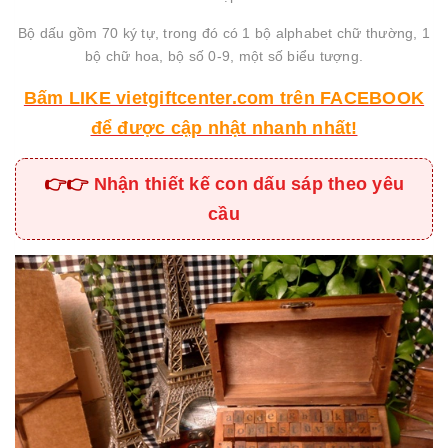
Bộ dấu gồm 70 ký tự, trong đó có 1 bộ alphabet chữ thường, 1
bộ chữ hoa, bộ số 0-9, một số biểu tượng.
Bấm LIKE vietgiftcenter.com trên FACEBOOK
để được cập nhật nhanh nhất!
👉👉
Nhận thiết kế con dấu sáp theo yêu
cầu