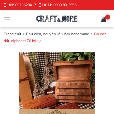
HN:
0973628417
HCM:
0903 80 3556
0
Trang chủ
Phụ kiện, nguyên liệu làm handmade
Bộ con
dấu alphabet 70 ký tự